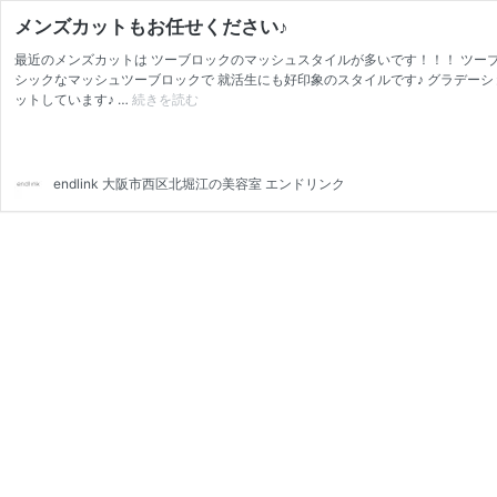
メンズカットもお任せください♪
最近のメンズカットは ツーブロックのマッシュスタイルが多いです！！！ ツーブロ
シックなマッシュツーブロックで 就活生にも好印象のスタイルです♪ グラデーシ
ットしています♪ …
続きを読む
メ
ン
ズ
カ
ッ
endlink 大阪市西区北堀江の美容室 エンドリンク
ト
も
お
任
せ
く
だ
さ
い
♪