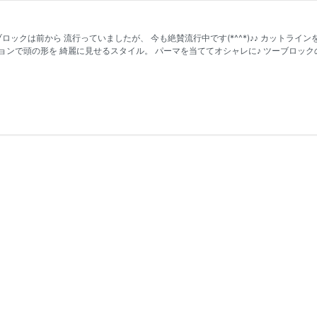
ックは前から 流行っていましたが、 今も絶賛流行中です(*^^*)♪♪ カットライ
ョンで頭の形を 綺麗に見せるスタイル。 パーマを当ててオシャレに♪ ツーブロッ