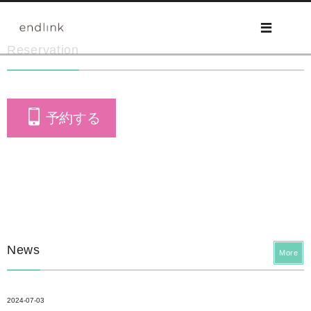
Reservation
予約する
News
More
2024-07-03