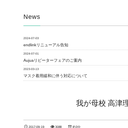
News
2024-07-03
endlinkリニューアル告知
2024-07-01
Aujuaリピーターフェアのご案内
2023-03-13
マスク着用緩和に伴う対応について
我が母校 高津理容美
2017-09-19
3088
約3分