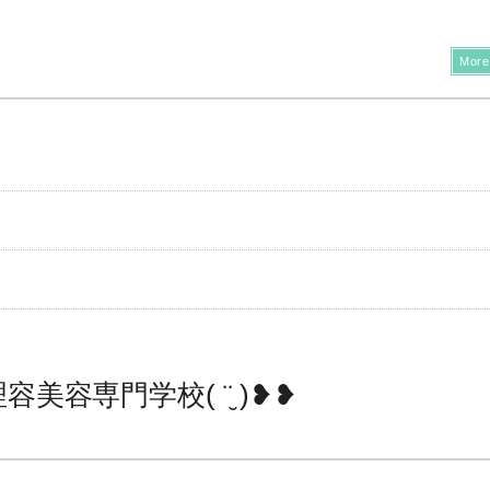
More
容専門学校( ¨̮ )❥︎❥︎