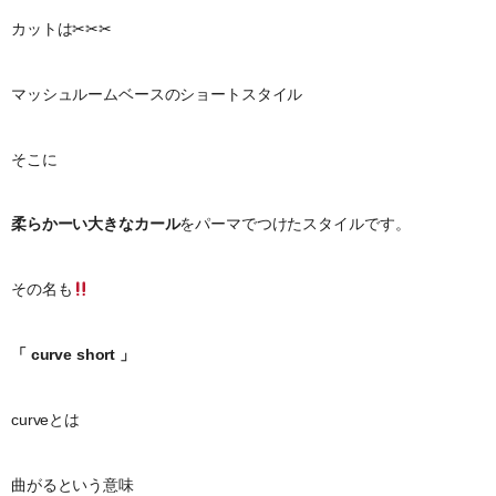
カットは✂︎✂︎✂︎
マッシュルームベースのショートスタイル
そこに
柔らかーい大きなカール
をパーマでつけたスタイルです。
その名も
「 curve short 」
curveとは
曲がるという意味