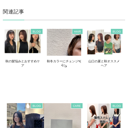
関連記事
BLOG
HAIR
BLOG
秋の髪悩みとおすすめケ
秋冬カラーにチェンジ٩(
山口の夏と秋オススメ
ア
ᐛ )و
ヘア
BLOG
CARE
BLOG