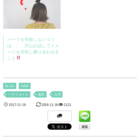
パーマを失敗しないコツ
は、、、沢山お話してイメ
ージを共有し擦り合わせる
こと
BLOG
HAIR
ヘアスタイル
撮影
白澤
2017-11-16
2018-11-16
2121