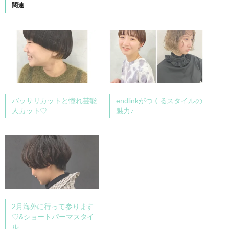
関連
バッサリカットと憧れ芸能
endlinkがつくるスタイルの
人カット♡
魅力♪
2月海外に行って参ります
♡&ショートパーマスタイ
ル