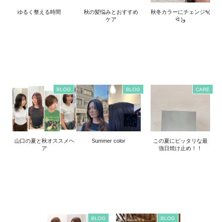
ゆるく整える時間
秋の髪悩みとおすすめ
秋冬カラーにチェンジ٩(
ケア
ᐛ )و
BLOG
BLOG
CARE
山口の夏と秋オススメヘ
Summer color
この夏にピッタリな最
ア
強日焼け止め！！
BLOG
BLOG