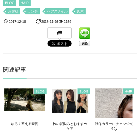
BLOG
HAIR
お客様
ランチ
ヘアスタイル
氏木
2017-12-18
2018-11-16
2159
関連記事
BLOG
BLOG
HAIR
ゆるく整える時間
秋の髪悩みとおすすめ
秋冬カラーにチェンジ٩(
ケア
ᐛ )و