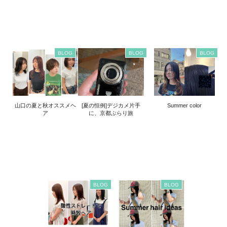
BLOG
BLOG
BLOG
山口の夏と秋オススメヘ
[夏の恒例]デジカメ片手
Summer color
ア
に、京都ぶらり旅
BLOG
BLOG