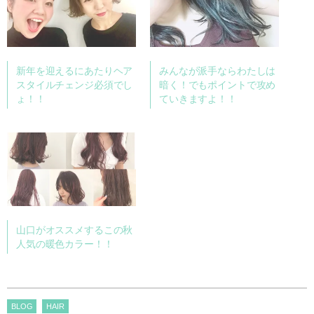
新年を迎えるにあたりヘア
みんなが派手ならわたしは
スタイルチェンジ必須でし
暗く！でもポイントで攻め
ょ！！
ていきますよ！！
山口がオススメするこの秋
人気の暖色カラー！！
BLOG
HAIR