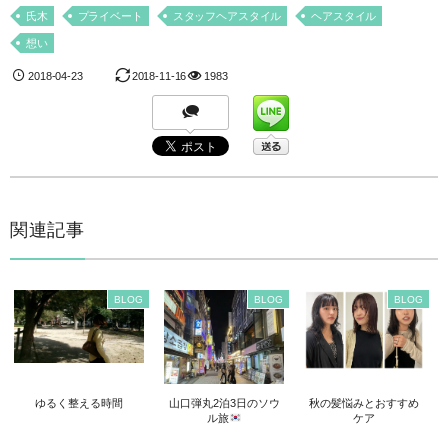
氏木
プライベート
スタッフヘアスタイル
ヘアスタイル
想い
2018-04-23
2018-11-16
1983
関連記事
BLOG
BLOG
BLOG
ゆるく整える時間
山口弾丸2泊3日のソウ
秋の髪悩みとおすすめ
ル旅
ケア