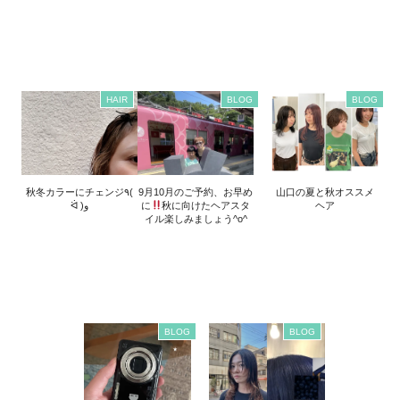
HAIR
BLOG
BLOG
秋冬カラーにチェンジ٩(
9月10月のご予約、お早め
山口の夏と秋オススメ
ᐛ )و
に
秋に向けたヘアスタ
ヘア
イル楽しみましょう^o^
BLOG
BLOG