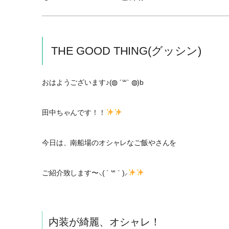
THE GOOD THING(グッシン)
おはようございます♪(◍︎ ´꒳` ◍︎)b
田中ちゃんです！！
今日は、南船場のオシャレなご飯やさんを
ご紹介致します〜⸜( ´ ꒳ ` )⸝
内装が綺麗、オシャレ！