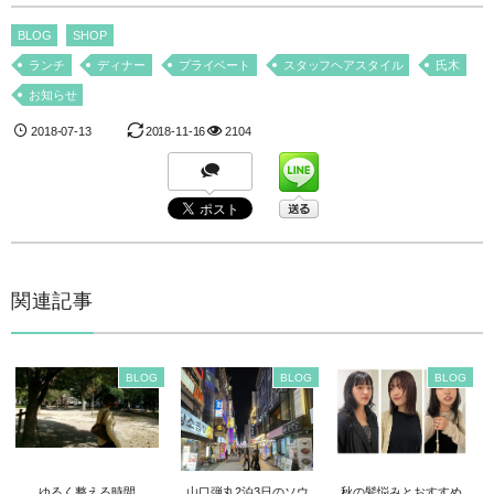
BLOG
SHOP
ランチ
ディナー
プライベート
スタッフヘアスタイル
氏木
お知らせ
2018-07-13
2018-11-16
2104
関連記事
BLOG
BLOG
BLOG
ゆるく整える時間
山口弾丸2泊3日のソウ
秋の髪悩みとおすすめ