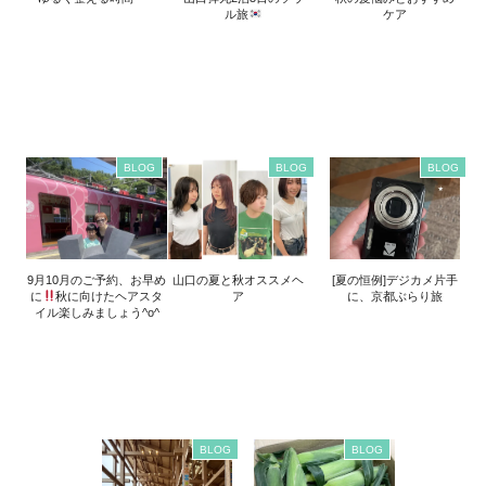
ル旅
ケア
BLOG
BLOG
BLOG
9月10月のご予約、お早め
山口の夏と秋オススメヘ
[夏の恒例]デジカメ片手
に
秋に向けたヘアスタ
ア
に、京都ぶらり旅
イル楽しみましょう^o^
BLOG
BLOG