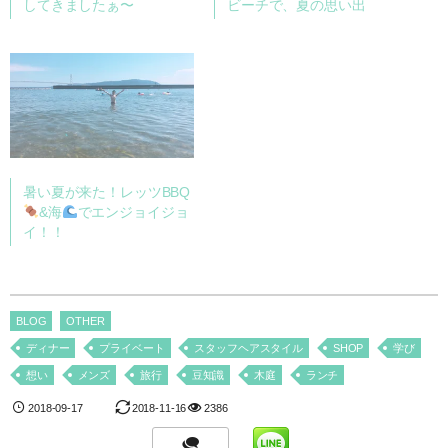
してきましたぁ〜
ビーチで、夏の思い出
暑い夏が来た！レッツBBQ
&海
でエンジョイジョ
イ！！
BLOG
OTHER
ディナー
プライベート
スタッフヘアスタイル
SHOP
学び
想い
メンズ
旅行
豆知識
木庭
ランチ
2018-09-17
2018-11-16
2386