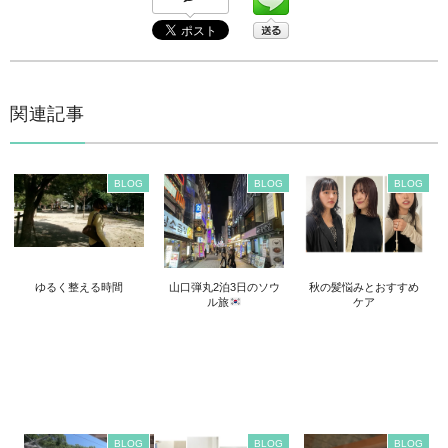
関連記事
BLOG
BLOG
BLOG
ゆるく整える時間
山口弾丸2泊3日のソウ
秋の髪悩みとおすすめ
ル旅
ケア
BLOG
BLOG
BLOG