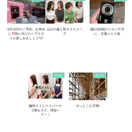
9月10月のご予約、お早め
山口の夏と秋オススメヘ
[夏の恒例]デジカメ片手
に
秋に向けたヘアスタ
ア
に、京都ぶらり旅
イル楽しみましょう^o^
BLOG
BLOG
酸性ストレートパーマ
やっとこさ万博♪
で朝もラク、時短ヘ
ア！！