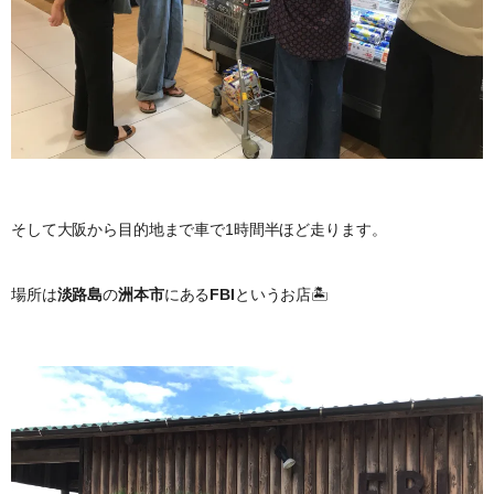
そして大阪から目的地まで車で1時間半ほど走ります。
場所は
淡路島
の
洲本市
にある
FBI
というお店🏝