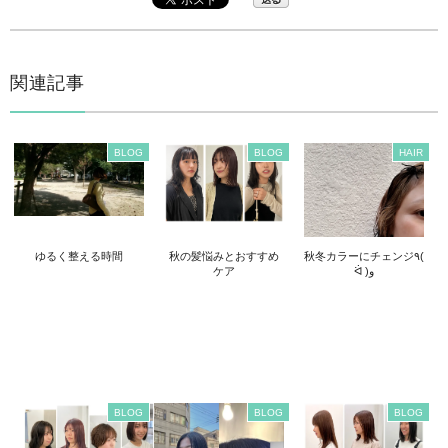
関連記事
BLOG
BLOG
HAIR
ゆるく整える時間
秋の髪悩みとおすすめ
秋冬カラーにチェンジ٩(
ケア
ᐛ )و
BLOG
BLOG
BLOG