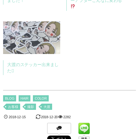
ました！
ーアフターこんなに変わる
大渡のステッカー出来まし
た
BLOG
HAIR
COLOR
お客様
撮影
大渡
2018-12-15
2018-12-20
2282