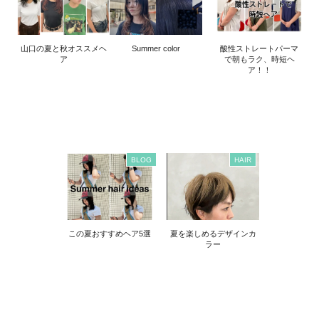
山口の夏と秋オススメヘ
Summer color
酸性ストレートパーマ
ア
で朝もラク、時短ヘ
ア！！
BLOG
HAIR
この夏おすすめヘア5選
夏を楽しめるデザインカ
ラー