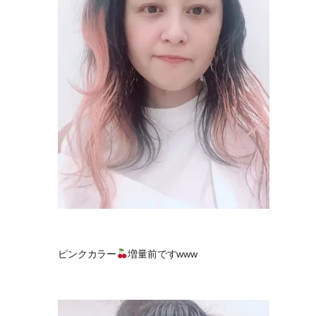
ピンクカラー
増量前ですwww