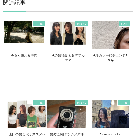
関連記事
BLOG
BLOG
HAIR
ゆるく整える時間
秋の髪悩みとおすすめ
秋冬カラーにチェンジ٩(
ケア
ᐛ )و
BLOG
BLOG
BLOG
山口の夏と秋オススメヘ
[夏の恒例]デジカメ片手
Summer color