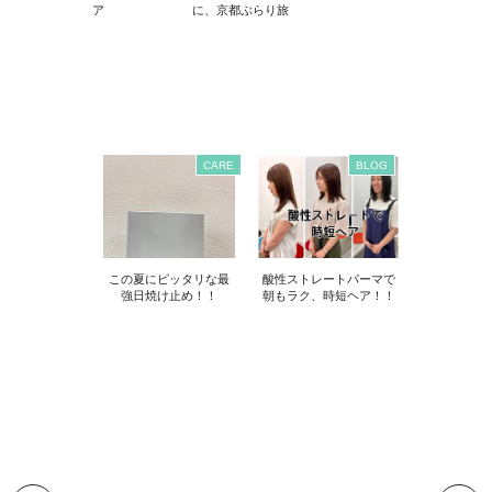
ア
に、京都ぶらり旅
CARE
BLOG
この夏にピッタリな最
酸性ストレートパーマで
強日焼け止め！！
朝もラク、時短ヘア！！