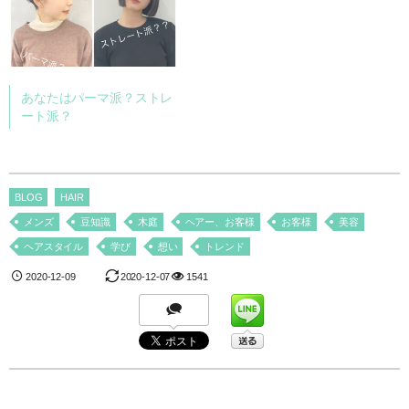
あなたはパーマ派？ストレ
ート派？
BLOG
HAIR
メンズ
豆知識
木庭
ヘアー、お客様
お客様
美容
ヘアスタイル
学び
想い
トレンド
2020-12-09
2020-12-07
1541