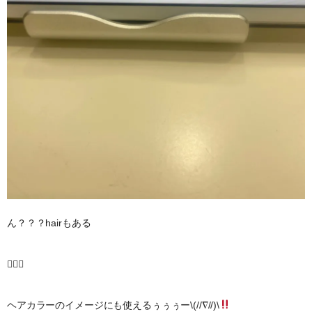
ん？？？hairもある

ヘアカラーのイメージにも使えるぅぅぅー\(//∇//)\