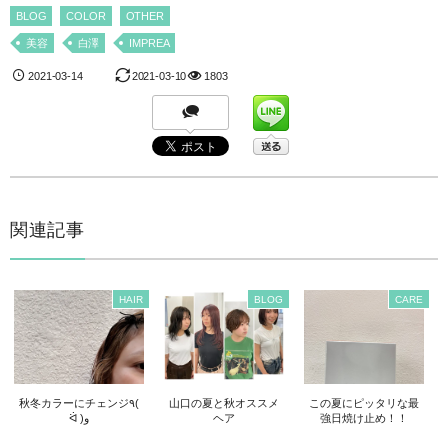
BLOG
COLOR
OTHER
美容
白澤
IMPREA
2021-03-14
2021-03-10
1803
関連記事
HAIR
BLOG
CARE
秋冬カラーにチェンジ٩(
山口の夏と秋オススメ
この夏にピッタリな最
ᐛ )و
ヘア
強日焼け止め！！