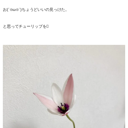
お(´⊙ω⊙`)ちょうどいいの見っけた。
と思ってチューリップを