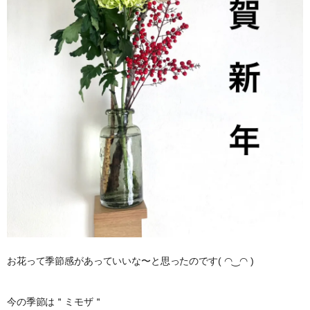
お花って季節感があっていいな〜と思ったのです( ◠‿◠ )
今の季節は＂ミモザ＂