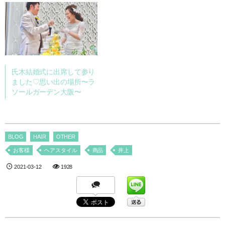
氏木結婚式に出席して参り
ました♡思い出の場所〜ラ
ソールガーデン大阪〜
BLOG
HAIR
OTHER
お客様
ヘアスタイル
商品
井上
2021-03-12
1928