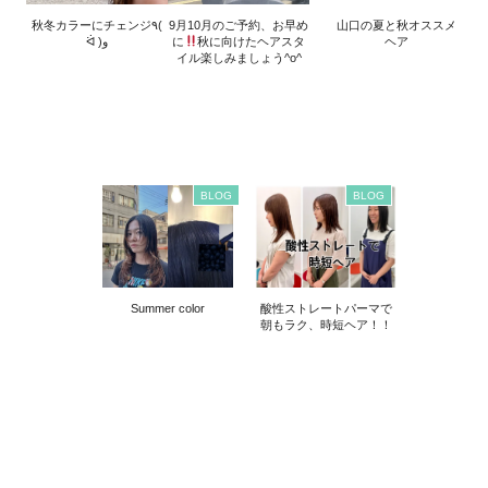
秋冬カラーにチェンジ٩(
9月10月のご予約、お早め
山口の夏と秋オススメ
ᐛ )و
に
秋に向けたヘアスタ
ヘア
イル楽しみましょう^o^
BLOG
BLOG
Summer color
酸性ストレートパーマで
朝もラク、時短ヘア！！