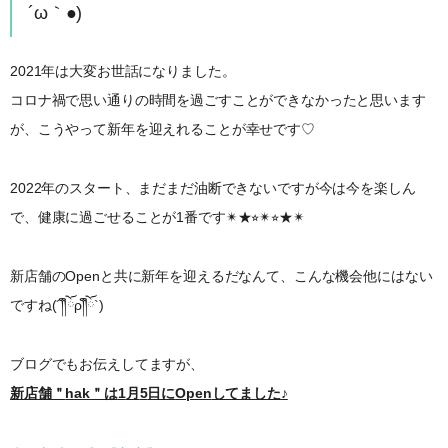
´ω｀●)
2021年は大変お世話になりました。
コロナ禍で思い通りの時間を過ごすことができなかったと思います
が、こうやって新年を迎えれることが幸せです♡
2022年のスタート、まだまだ油断できないですが今は今を楽しん
で、健康に過ごせることが1番です✴︎★⭐︎✴︎⭐︎★✴︎
新店舗のOpenと共に新年を迎えるだなんて、こんな機会他にはない
ですね(´༎ຶོρ༎ຶོ`)
ブログでもお伝えしてますが、
新店舗＂
hak
＂は
1
月
5
日に
Open
してました
♪