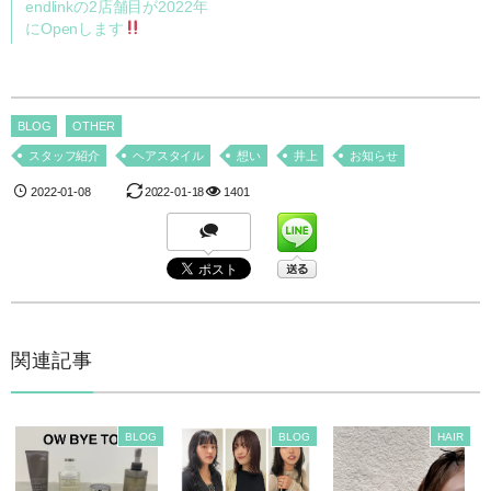
endlinkの2店舗目が2022年
にOpenします
BLOG
OTHER
スタッフ紹介
ヘアスタイル
想い
井上
お知らせ
2022-01-08
2022-01-18
1401
関連記事
BLOG
BLOG
HAIR