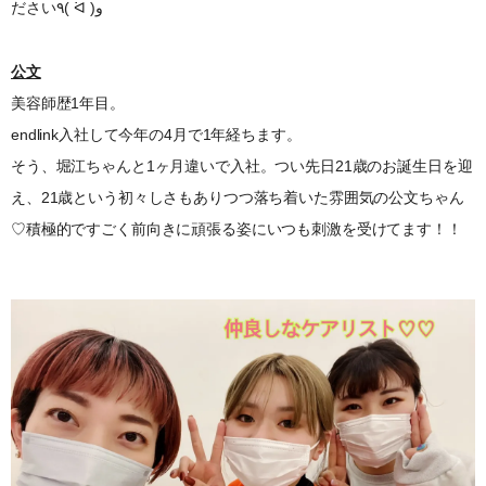
ださい٩( ᐛ )و
公文
美容師歴1年目。
endlink入社して今年の4月で1年経ちます。
そう、堀江ちゃんと1ヶ月違いで入社。つい先日21歳のお誕生日を迎
え、21歳という初々しさもありつつ落ち着いた雰囲気の公文ちゃん
♡積極的ですごく前向きに頑張る姿にいつも刺激を受けてます！！