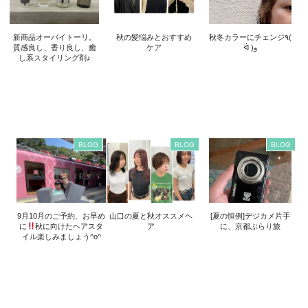
新商品オーバイトーリ。
秋の髪悩みとおすすめ
秋冬カラーにチェンジ٩(
質感良し、香り良し、癒
ケア
ᐛ )و
し系スタイリング剤♪
BLOG
BLOG
BLOG
9月10月のご予約、お早め
山口の夏と秋オススメヘ
[夏の恒例]デジカメ片手
に
秋に向けたヘアスタ
ア
に、京都ぶらり旅
イル楽しみましょう^o^