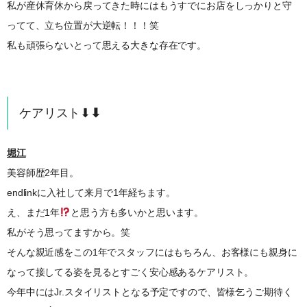
私が産休育休から戻ってきた時にはもうすでにお店をしっかりと守
ってて、立ち位置が大逆転！！！笑
私も頑張らないとって思える大きな存在です。
ケアリスト⬇︎
⬇︎
堀江
美容師歴2年目。
endlinkに入社して来月で1年経ちます。
え、まだ1年
と思う方も多いかと思います。
私がそう思ってますから。笑
そんな親近感をこの1年でスタッフにはもちろん、お客様にも親身に
なって接してる姿を見るとすごく安心感あるケアリスト。
今年中にはJr.スタイリストとなる予定ですので、皆様乞うご期待く