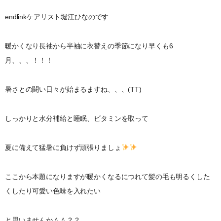
endlinkケアリスト堀江ひなのです
暖かくなり長袖から半袖に衣替えの季節になり早くも6
月、、、！！！
暑さとの闘い日々が始まるますね、、、(TT)
しっかりと水分補給と睡眠、ビタミンを取って
夏に備えて猛暑に負けず頑張りましょ
ここから本題になりますが暖かくなるにつれて髪の毛も明るくした
くしたり可愛い色味を入れたい
と思いませんか＾＾？？