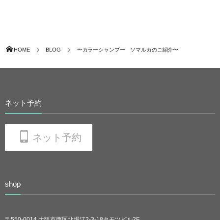
HOME
BLOG
〜カラーシャンプー ソマルカのご紹介〜
ネット予約
ネット予約
shop
〒550-0014 大阪市西区北堀江2-3-18タモツビル2F