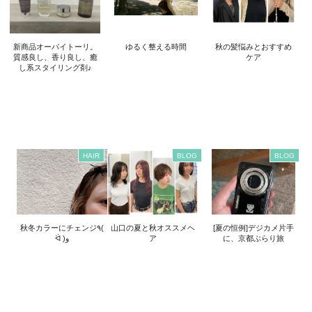
新商品オーバイトーリ。
ゆるく整える時間
秋の髪悩みとおすすめ
質感良し、香り良し、癒
ケア
し系スタイリング剤♪
HAIR
BLOG
BLOG
秋冬カラーにチェンジ٩(
山口の夏と秋オススメヘ
[夏の恒例]デジカメ片手
ᐛ )و
ア
に、京都ぶらり旅