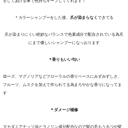
をしてあげる事で色持ちキープしてくれます！
＊カラーシャンプーをした後、
爪が染まらなく
できてる
爪が染まりにくい絶妙なバランスで色素成分で配合されている為爪
にまで優しいシャンプーになっおります
＊香りもいい匂い
ロ
ーズ、マグノリアなどフローラルの香りベースにみずみずしさ、
フルーツ、ムスクを加えて作られてる為まろやかな香りになってま
す
＊ダメージ補修
マカダミアナッツ油とラノリン成分配合なので髪の毛もうるつや髪