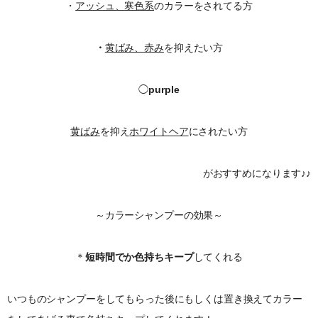
・
アッシュ、寒色系
のカラーをされてる方
・
黄ばみ、赤み
を抑えたい方
◯
purple
黄ばみ
を抑え
ホワイトヘア
にされたい方
がおすすめになります♪♪
～カラーシャンプーの効果～
＊
短時間でか色持ちキープ
してくれる
いつものシャンプーをしてもらった後にもしくは置き換えてカラー