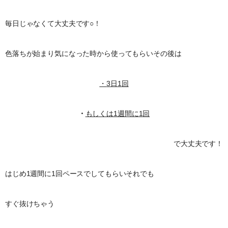
毎日じゃなくて大丈夫です○！
色落ちが始まり気になった時から使ってもらいその後は
・
3
日
1
回
・
もしくは
1
週間に
1
回
で大丈夫です！
はじめ1週間に1回ペースでしてもらいそれでも
すぐ抜けちゃう