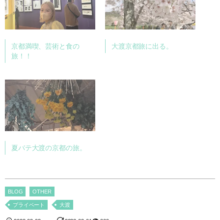
京都満喫、芸術と食の
大渡京都旅に出る。
旅！！
夏バテ大渡の京都の旅。
BLOG
OTHER
プライベート
大渡