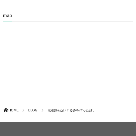
map
HOME
BLOG
京都旅&ぬいぐるみを作った話。