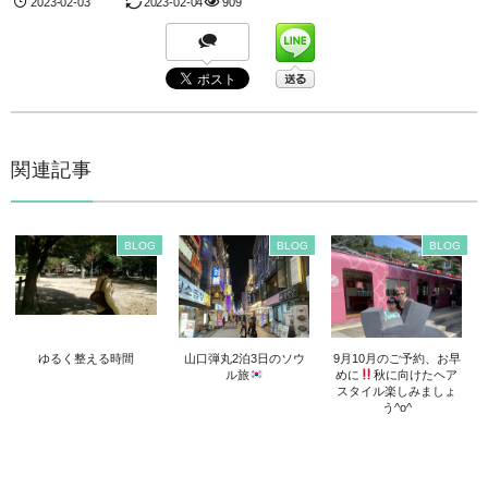
2023-02-03
2023-02-04
909
関連記事
BLOG
BLOG
BLOG
ゆるく整える時間
山口弾丸2泊3日のソウ
9月10月のご予約、お早
ル旅
めに
秋に向けたヘア
スタイル楽しみましょ
う^o^