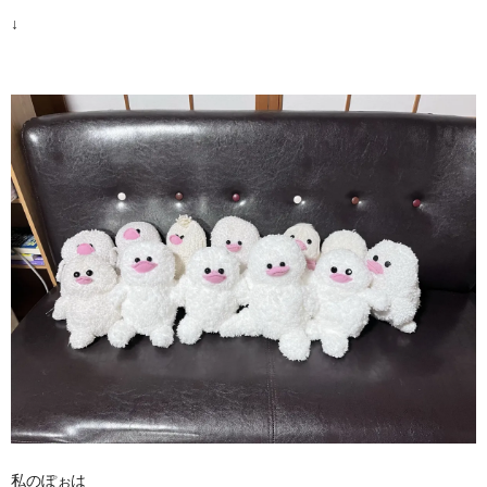
↓
私のぽぉは