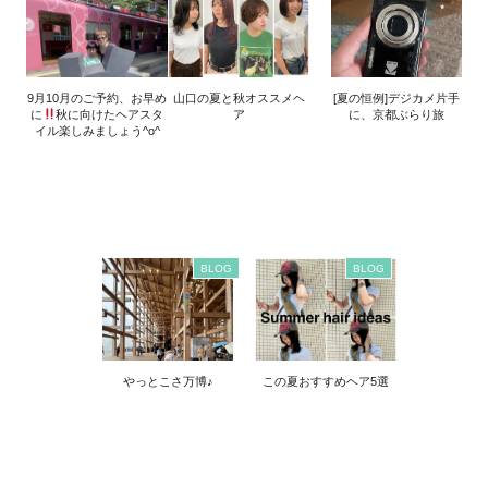
9月10月のご予約、お早め
山口の夏と秋オススメヘ
[夏の恒例]デジカメ片手
に
秋に向けたヘアスタ
ア
に、京都ぶらり旅
イル楽しみましょう^o^
BLOG
BLOG
やっとこさ万博♪
この夏おすすめヘア5選