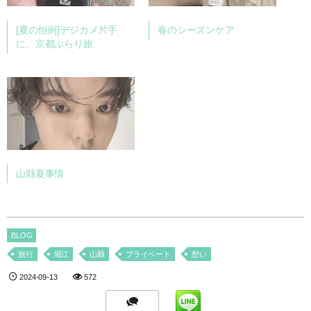
[夏の恒例]デジカメ片手
春のシーズンケア
に、京都ぶらり旅
山縣夏事情
BLOG
旅行
堀江
山縣
プライベート
想い
2024-09-13
572