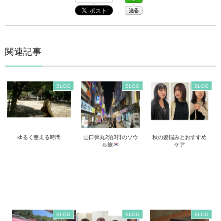
関連記事
BLOG
BLOG
BLOG
ゆるく整える時間
山口弾丸2泊3日のソウ
秋の髪悩みとおすすめ
ル旅
ケア
BLOG
BLOG
BLOG