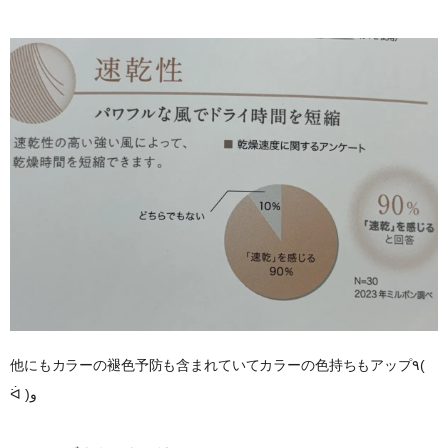
他にもカラーの褪色予防も含まれていてカラーの色持ちもアップ٩(
ᐛ )و