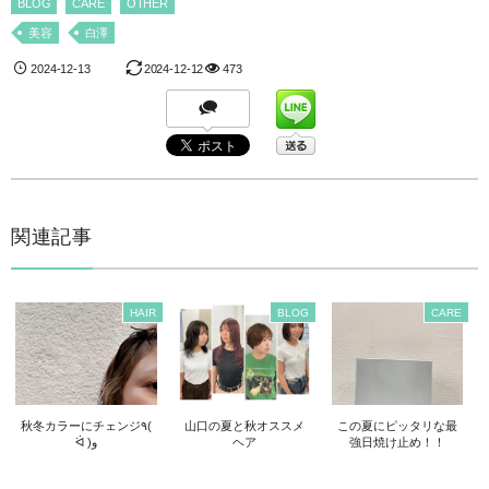
BLOG
CARE
OTHER
美容
白澤
2024-12-13
2024-12-12
473
関連記事
HAIR
BLOG
CARE
秋冬カラーにチェンジ٩(
山口の夏と秋オススメ
この夏にピッタリな最
ᐛ )و
ヘア
強日焼け止め！！