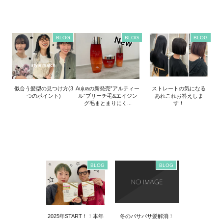
BLOG
BLOG
BLOG
似合う髪型の見つけ方(3
Aujuaの新発売”アルティー
ストレートの気になる
つのポイント)
ル”ブリーチ毛&エイジン
あれこれお答えしま
グ毛まとまりにく...
す！
BLOG
BLOG
2025年START！！本年
冬のパサパサ髪解消！