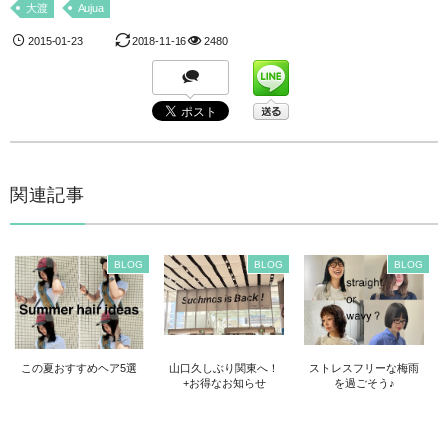
大渡
Aujua
2015-01-23
2018-11-16
2480
関連記事
BLOG
BLOG
BLOG
この夏おすすめヘア5選
山口久しぶり関東へ！
ストレスフリーな梅雨
+お得なお知らせ
を過ごそう♪