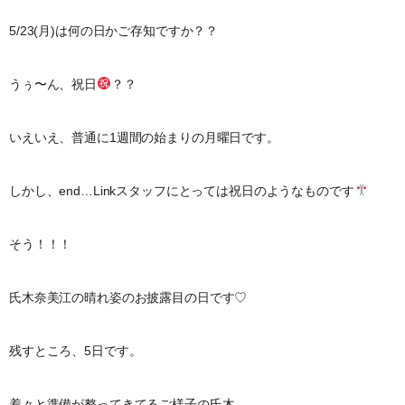
5/23(月)は何の日かご存知ですか？？
うぅ〜ん、祝日
？？
いえいえ、普通に1週間の始まりの月曜日です。
しかし、end…Linkスタッフにとっては祝日のようなものです
そう！！！
氏木奈美江の晴れ姿のお披露目の日です♡
残すところ、5日です。
着々と準備が整ってきてるご様子の氏木。