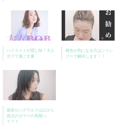
ハイライトが隠し味！大人
褪色が気になる方はシャン
ボブで過ごす夏
プーで解決します！！
最新ロングウルフ山口から
視点のカラーの周期っ
て？？