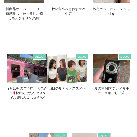
新商品オーバイトーリ。
秋の髪悩みとおすすめ
秋冬カラーにチェンジ٩(
質感良し、香り良し、癒
ケア
ᐛ )و
し系スタイリング剤♪
BLOG
BLOG
BLOG
9月10月のご予約、お早め
山口の夏と秋オススメヘ
[夏の恒例]デジカメ片手
に
秋に向けたヘアスタ
ア
に、京都ぶらり旅
イル楽しみましょう^o^
BLOG
CARE