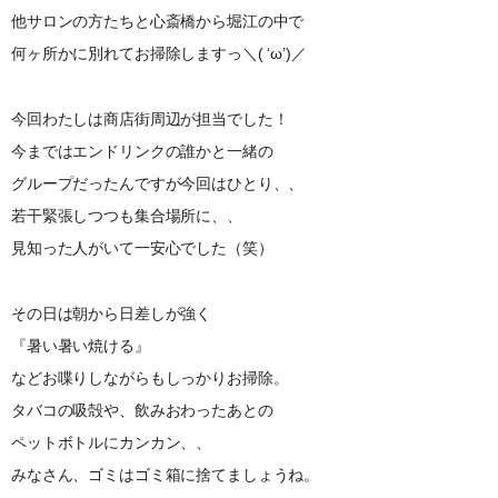
他サロンの方たちと心斎橋から堀江の中で
何ヶ所かに別れてお掃除しますっ＼( ‘ω’)／
今回わたしは商店街周辺が担当でした！
今まではエンドリンクの誰かと一緒の
グループだったんですが今回はひとり、、
若干緊張しつつも集合場所に、、
見知った人がいて一安心でした（笑）
その日は朝から日差しが強く
『暑い暑い焼ける』
などお喋りしながらもしっかりお掃除。
タバコの吸殻や、飲みおわったあとの
ペットボトルにカンカン、、
みなさん、ゴミはゴミ箱に捨てましょうね。