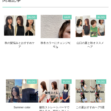
BLOG
HAIR
BLOG
秋の髪悩みとおすすめケ
秋冬カラーにチェンジ٩(
山口の夏と秋オススメ
ア
ᐛ )و
ヘア
BLOG
BLOG
BLOG
Summer color
酸性ストレートパーマで
この夏おすすめヘア5選
朝もラク、時短ヘア！！