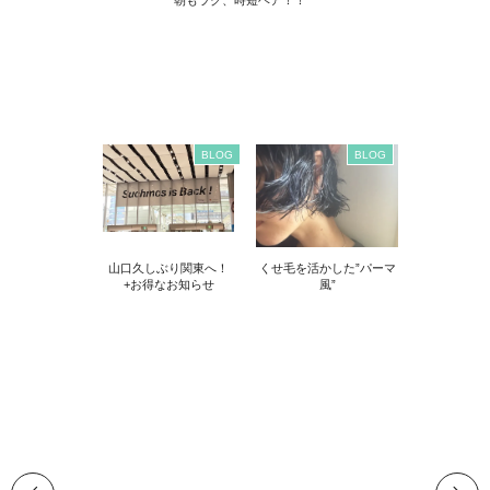
BLOG
BLOG
山口久しぶり関東へ！
くせ毛を活かした”パーマ
+お得なお知らせ
風”