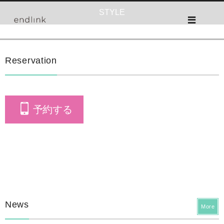
STYLE
Reservation
予約する
News
More