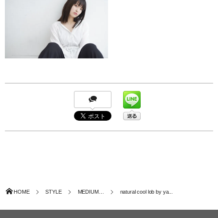
HOME
STYLE
MEDIUM…
natural cool lob by ya...