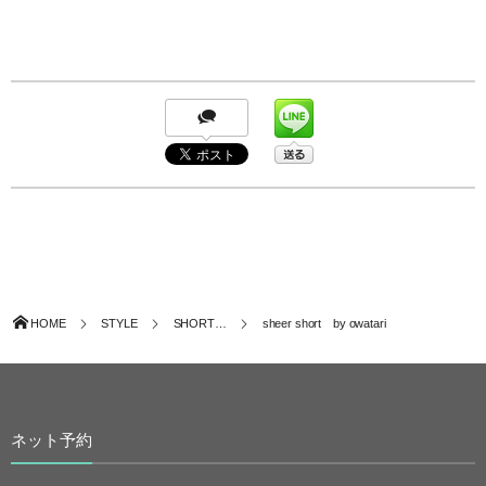
HOME
STYLE
SHORT…
sheer short by owatari
ネット予約