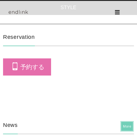
STYLE
Reservation
予約する
News
More