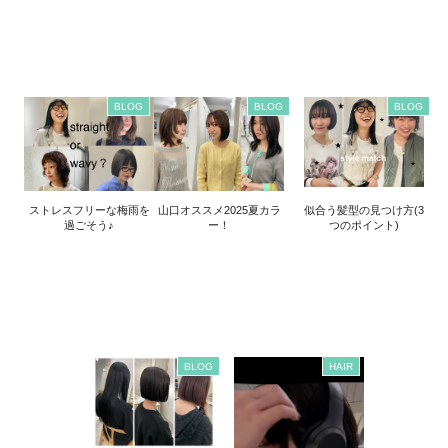
BLOG
BLOG
BLOG
ストレスフリーな梅雨を
山口オススメ2025夏カラ
似合う髪型の見つけ方(3
過ごそう♪
ー！
つのポイント)
BLOG
HAIR