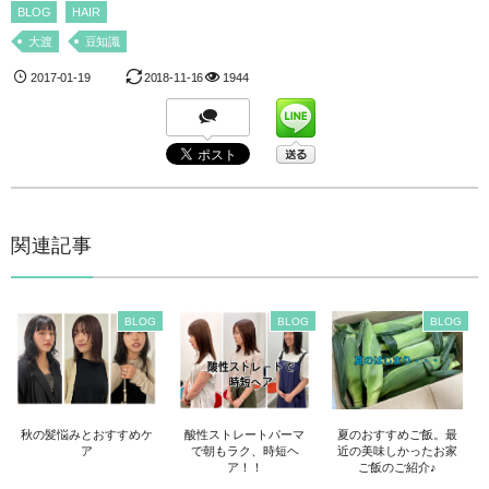
BLOG
HAIR
大渡
豆知識
2017-01-19
2018-11-16
1944
関連記事
BLOG
BLOG
BLOG
秋の髪悩みとおすすめケ
酸性ストレートパーマ
夏のおすすめご飯。最
ア
で朝もラク、時短ヘ
近の美味しかったお家
ア！！
ご飯のご紹介♪