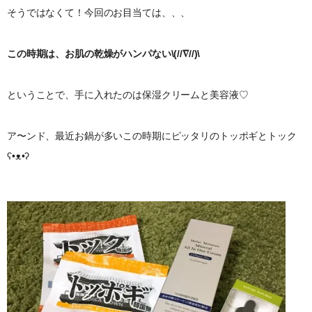
そうではなくて！今回のお目当ては、、、
この時期は、お肌の乾燥がハンパない\(//∇//)\
ということで、手に入れたのは保湿クリームと美容液♡
ア〜ンド、最近お鍋が多いこの時期にピッタリのトッポギとトック
ʕ•ᴥ•ʔ