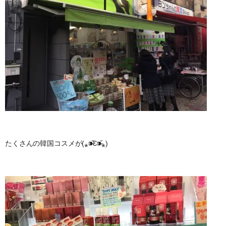
たくさんの韓国コスメが(⁎⁍̴̆Ɛ⁍̴̆⁎)