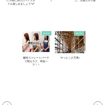
に
秋に向けたヘアスタ
ア
に、京都ぶらり旅
イル楽しみましょう^o^
BLOG
BLOG
酸性ストレートパーマ
やっとこさ万博♪
で朝もラク、時短ヘ
ア！！