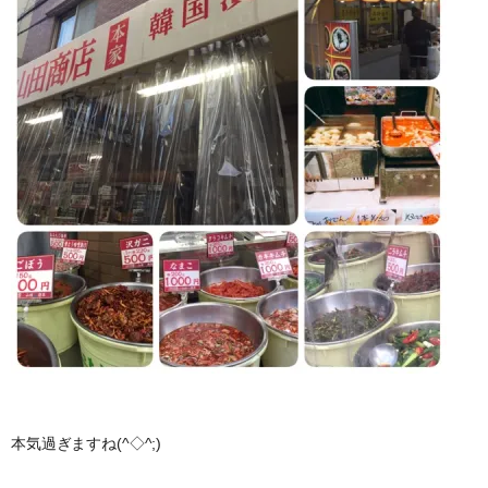
本気過ぎますね(^◇^;)