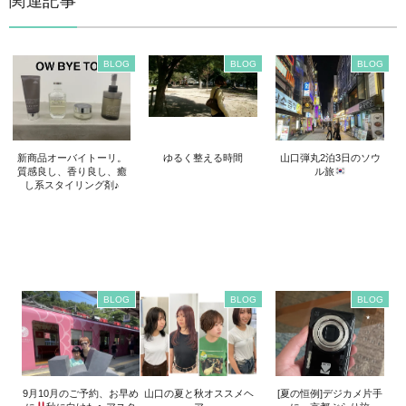
関連記事
BLOG
BLOG
BLOG
新商品オーバイトーリ。
ゆるく整える時間
山口弾丸2泊3日のソウ
質感良し、香り良し、癒
ル旅
し系スタイリング剤♪
BLOG
BLOG
BLOG
9月10月のご予約、お早め
山口の夏と秋オススメヘ
[夏の恒例]デジカメ片手