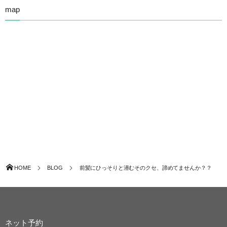
map
HOME
BLOG
前髪にひっそりと潜むそのクセ、諦めてませんか？？
ネット予約