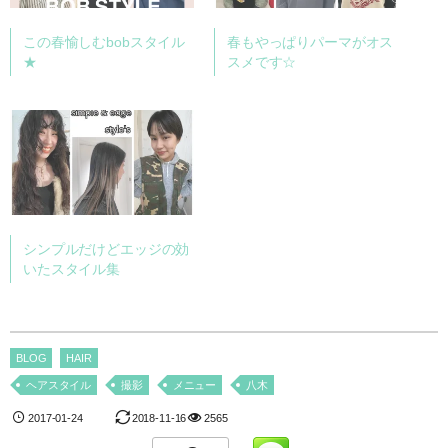
この春愉しむbobスタイル
春もやっぱりパーマがオス
★
スメです☆
シンプルだけどエッジの効
いたスタイル集
BLOG
HAIR
ヘアスタイル
撮影
メニュー
八木
2017-01-24
2018-11-16
2565