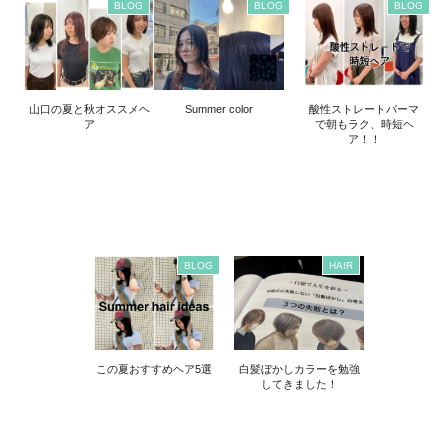
BLOG
BLOG
BLOG
山口の夏と秋オススメヘ
Summer color
酸性ストレートパーマ
ア
で朝もラク、時短ヘ
ア！！
BLOG
HAIR
この夏おすすめヘア5選
白髪ぼかしカラーを勉強
してきました！