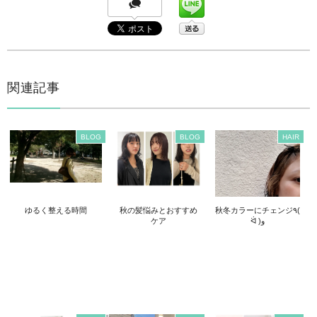
関連記事
BLOG
BLOG
HAIR
ゆるく整える時間
秋の髪悩みとおすすめ
秋冬カラーにチェンジ٩(
ケア
ᐛ )و