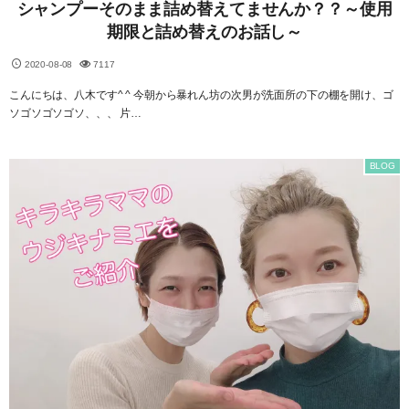
シャンプーそのまま詰め替えてませんか？？～使用
期限と詰め替えのお話し～
2020-08-08
7117
こんにちは、八木です^ ^ 今朝から暴れん坊の次男が洗面所の下の棚を開け、ゴ
ソゴソゴソゴソ、、、 片…
BLOG