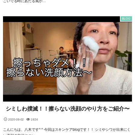
こいでる時にあたる風が…
BLOG
シミしわ撲滅！！擦らない洗顔のやり方をご紹介〜
2020-09-02
1924
こんにちは、八木です^ ^ 今回はスキンケアblogです！！ シミやシワが出来にく