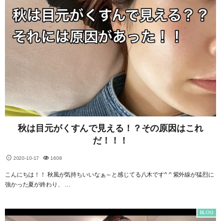
秋は目元がくすんで見える！？その原因はこれ
だ！！！
2020-10-17
1608
こんにちは！！ 秋風が気持ちいいなぁ～と感じてる八木です^ ^ 紫外線が猛烈に
強かった夏が終わり、 …
BLOG