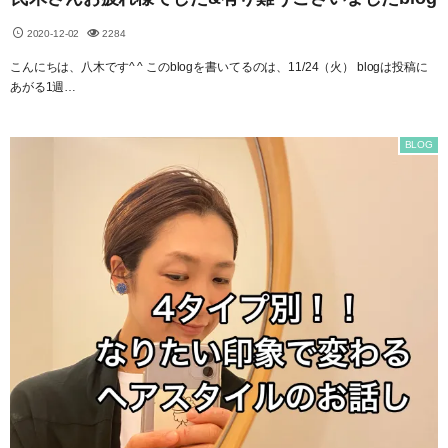
2020-12-02
2284
こんにちは、八木です^ ^ このblogを書いてるのは、11/24（火） blogは投稿に
あがる1週…
BLOG