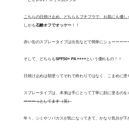
こちらの日焼け止め、どちらもプチプラで、お肌にも優し
しかも
石鹸オフでオッケー
！！
赤い缶のスプレータイプは出先などで簡単にシューーーー
そして、どちらも
SPF50+ PA ++++
という優れもの！！
日焼け止めは朝塗ってそれで終わりではなく、こまめに塗
スプレータイプは、本来は手にとって丁寧に顔に塗るのを
ーーーっとしてます（笑）
年々、シミやソバカスが気になってきて、かなり気分が下