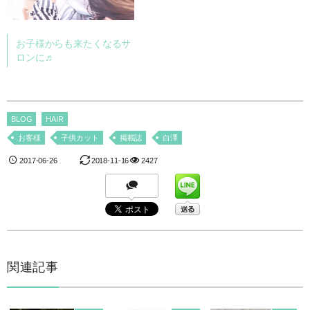
お子様からも来たくなるサ
ロンに♬
BLOG
HAIR
お客様
子供カット
掲載誌
白澤
2017-06-26
2018-11-16
2427
関連記事