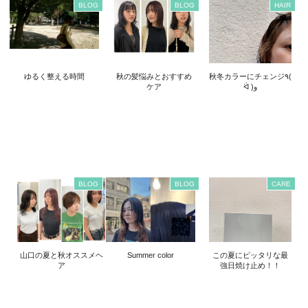
BLOG
BLOG
HAIR
ゆるく整える時間
秋の髪悩みとおすすめ
秋冬カラーにチェンジ٩(
ケア
ᐛ )و
BLOG
BLOG
CARE
山口の夏と秋オススメヘ
Summer color
この夏にピッタリな最
ア
強日焼け止め！！