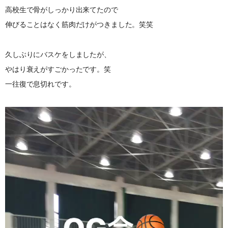
高校生で骨がしっかり出来てたので
伸びることはなく筋肉だけがつきました。笑笑
久しぶりにバスケをしましたが、
やはり衰えがすごかったです。笑
一往復で息切れです。
動
画
プ
レ
ー
ヤ
ー