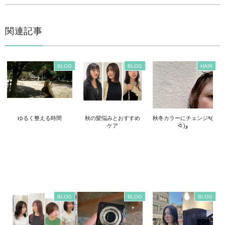
関連記事
BLOG
BLOG
HAIR
ゆるく整える時間
秋の髪悩みとおすすめ
秋冬カラーにチェンジ٩(
ケア
ᐛ )و
BLOG
BLOG
BLOG