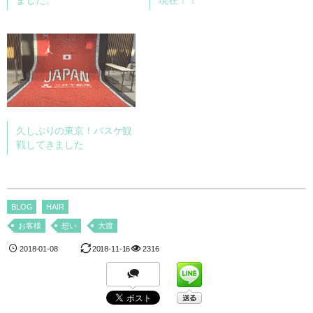
久しぶりの東京！バスケ観
戦してきました
BLOG
HAIR
お客様
想い
大渡
2018-01-08
2018-11-16
2316