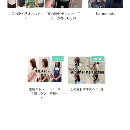
山口の夏と秋オススメヘ
[夏の恒例]デジカメ片手
Summer color
ア
に、京都ぶらり旅
BLOG
BLOG
酸性ストレートパーマ
この夏おすすめヘア5選
で朝もラク、時短ヘ
ア！！