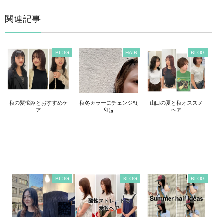
関連記事
BLOG
HAIR
BLOG
秋の髪悩みとおすすめケ
秋冬カラーにチェンジ٩(
山口の夏と秋オススメ
ア
ᐛ )و
ヘア
BLOG
BLOG
BLOG