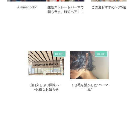
Summer color
酸性ストレートパーマで
この夏おすすめヘア5選
朝もラク、時短ヘア！！
BLOG
BLOG
山口久しぶり関東へ！
くせ毛を活かした”パーマ
+お得なお知らせ
風”