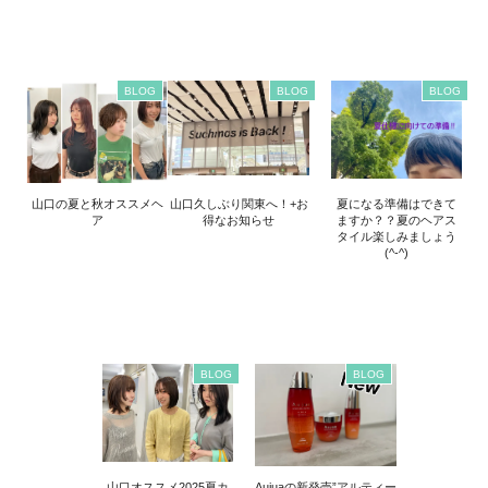
BLOG
BLOG
BLOG
山口の夏と秋オススメヘ
山口久しぶり関東へ！+お
夏になる準備はできて
ア
得なお知らせ
ますか？？夏のヘアス
タイル楽しみましょう
(^-^)
BLOG
BLOG
山口オススメ2025夏カ
Aujuaの新発売”アルティー