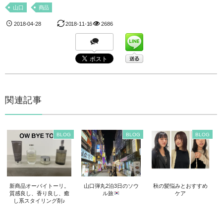
山口
商品
2018-04-28
2018-11-16
2686
関連記事
BLOG
BLOG
BLOG
新商品オーバイトーリ。
山口弾丸2泊3日のソウ
秋の髪悩みとおすすめ
質感良し、香り良し、癒
ル旅
ケア
し系スタイリング剤♪