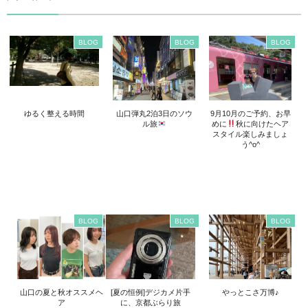
BLOG
BLOG
BLOG
ゆるく整える時間
山口弾丸2泊3日のソウ
9月10月のご予約、お早
ル旅
めに
秋に向けたヘア
スタイル楽しみましょ
う^o^
BLOG
BLOG
BLOG
山口の夏と秋オススメヘ
[夏の恒例]デジカメ片手
やっとこさ万博♪
ア
に、京都ぶらり旅