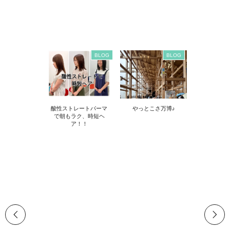
BLOG
BLOG
酸性ストレートパーマ
やっとこさ万博♪
で朝もラク、時短ヘ
ア！！