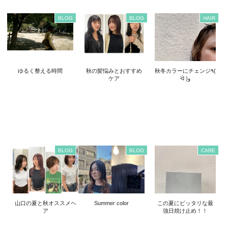
BLOG
BLOG
HAIR
ゆるく整える時間
秋の髪悩みとおすすめ
秋冬カラーにチェンジ٩(
ケア
ᐛ )و
BLOG
BLOG
CARE
山口の夏と秋オススメヘ
Summer color
この夏にピッタリな最
ア
強日焼け止め！！