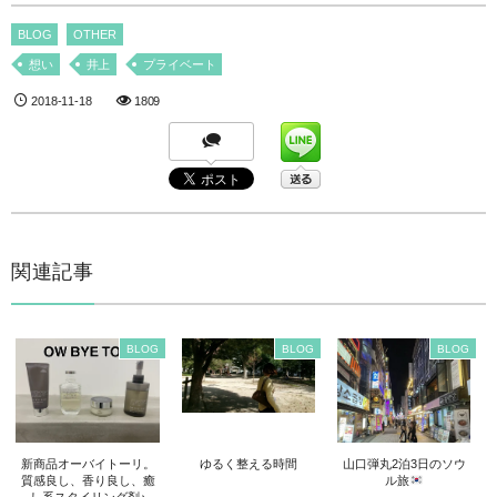
BLOG
OTHER
想い
井上
プライベート
2018-11-18
1809
関連記事
BLOG
BLOG
BLOG
新商品オーバイトーリ。
ゆるく整える時間
山口弾丸2泊3日のソウ
質感良し、香り良し、癒
ル旅
し系スタイリング剤♪