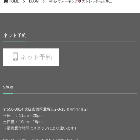
HOME
BLOG
朝活×ウォーキング
ストレッチも大事...
ネット予約
ネット予約
shop
〒550-0014 大阪市西区北堀江2-3-18タモツビル2F
平日 ： 11am – 20pm
土日祝： 10am – 19pm
（最終受付時間はスタッフにより違います）