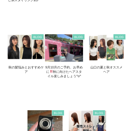
BLOG
BLOG
BLOG
秋の髪悩みとおすすめケ
9月10月のご予約、お早め
山口の夏と秋オススメ
ア
に
秋に向けたヘアスタ
ヘア
イル楽しみましょう^o^
BLOG
BLOG