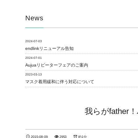
News
2024-07-03
endlinkリニューアル告知
2024-07-01
Aujuaリピーターフェアのご案内
2023-03-13
マスク着用緩和に伴う対応について
我らがfath
2015-08-09
2953
約1分