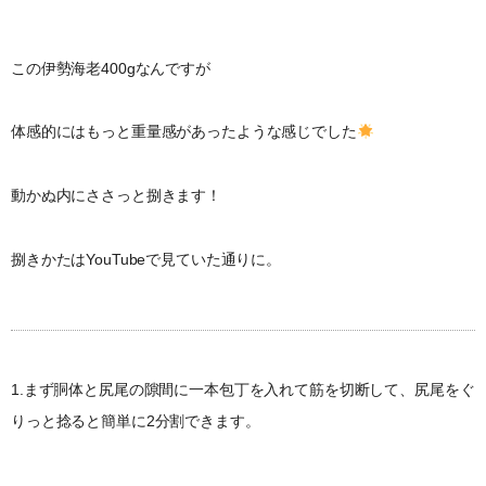
この伊勢海老400gなんですが
体感的にはもっと重量感があったような感じでした
動かぬ内にささっと捌きます！
捌きかたはYouTubeで見ていた通りに。
1.まず胴体と尻尾の隙間に一本包丁を入れて筋を切断して、尻尾をぐ
りっと捻ると簡単に2分割できます。