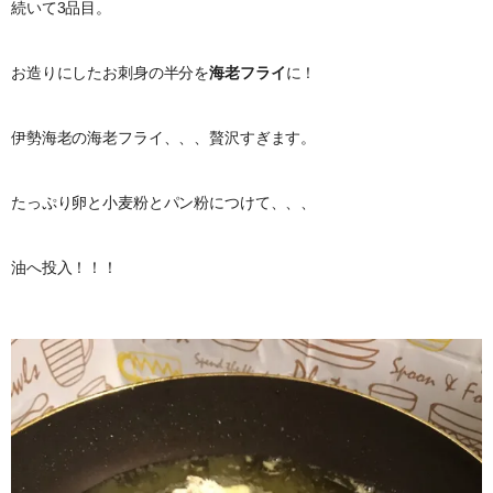
続いて3品目。
お造りにしたお刺身の半分を
海老フライ
に！
伊勢海老の海老フライ、、、贅沢すぎます。
たっぷり卵と小麦粉とパン粉につけて、、、
油へ投入！！！