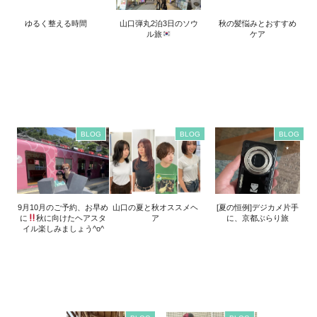
ゆるく整える時間
山口弾丸2泊3日のソウ
秋の髪悩みとおすすめ
ル旅
ケア
BLOG
BLOG
BLOG
9月10月のご予約、お早め
山口の夏と秋オススメヘ
[夏の恒例]デジカメ片手
に
秋に向けたヘアスタ
ア
に、京都ぶらり旅
イル楽しみましょう^o^