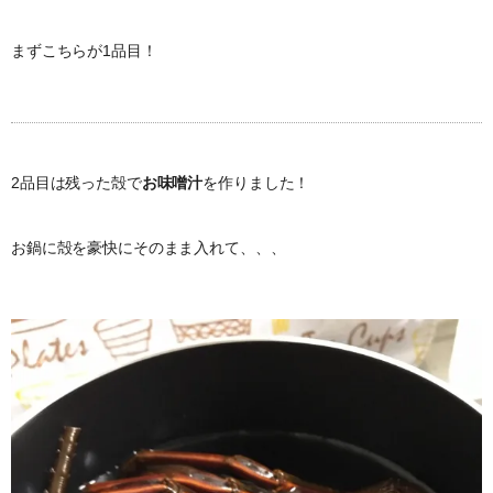
まずこちらが1品目！
2品目は残った殻で
お味噌汁
を作りました！
お鍋に殻を豪快にそのまま入れて、、、