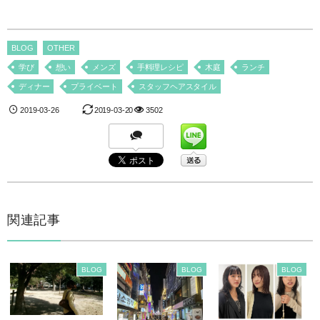
BLOG
OTHER
学び
想い
メンズ
手料理レシピ
木庭
ランチ
ディナー
プライベート
スタッフヘアスタイル
2019-03-26
2019-03-20
3502
関連記事
BLOG
BLOG
BLOG