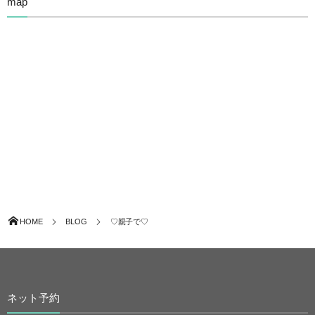
map
HOME
BLOG
♡親子で♡
ネット予約