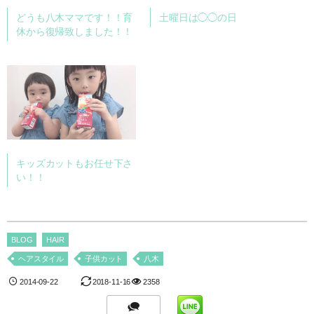
どうも八木ママです！！育
土曜日は◯◯の日
休から復帰致しました！！
キッズカットもお任せ下さ
い！！
BLOG
HAIR
ヘアスタイル
子供カット
八木
2014-09-22
2018-11-16
2358