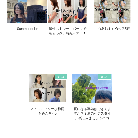
Summer color
酸性ストレートパーマで
この夏おすすめヘア5選
朝もラク、時短ヘア！！
BLOG
BLOG
ストレスフリーな梅雨
夏になる準備はできてま
を過ごそう♪
すか？？夏のヘアスタイ
ル楽しみましょう(^-^)