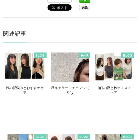
関連記事
BLOG
HAIR
BLOG
秋の髪悩みとおすすめケ
秋冬カラーにチェンジ٩(
山口の夏と秋オススメ
ア
ᐛ )و
ヘア
BLOG
BLOG
BLOG