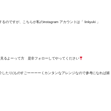
が、こちらが私のinstagram アカウントは「 linkyuki 」
けど、見るよーって方 是非フォローしてやってください
介したり(ものすごーーーーくカンタンなアレンジなので参考になれば嬉