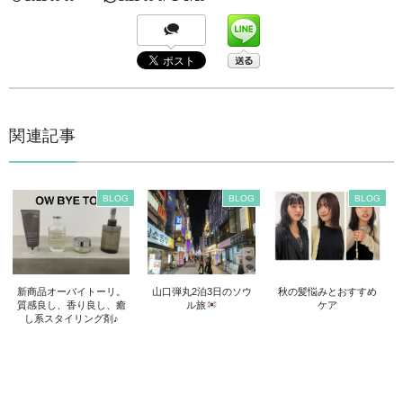
関連記事
BLOG
BLOG
BLOG
新商品オーバイトーリ。
山口弾丸2泊3日のソウ
秋の髪悩みとおすすめ
質感良し、香り良し、癒
ル旅
ケア
し系スタイリング剤♪