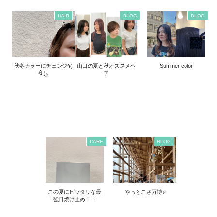
HAIR
BLOG
BLOG
秋冬カラーにチェンジ٩(
山口の夏と秋オススメヘ
Summer color
ᐛ )و
ア
CARE
BLOG
この夏にピッタリな最
やっとこさ万博♪
強日焼け止め！！