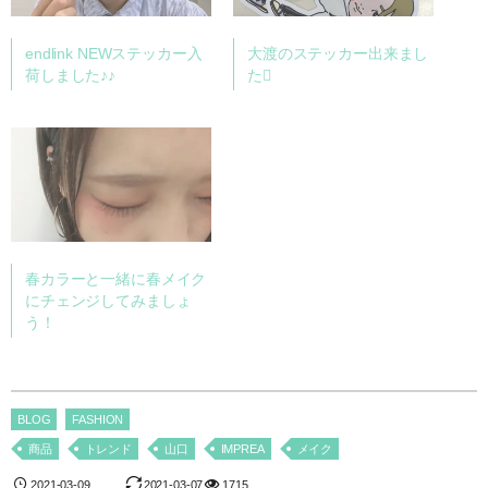
endlink NEWステッカー入
大渡のステッカー出来まし
荷しました♪♪
た
春カラーと一緒に春メイク
にチェンジしてみましょ
う！
BLOG
FASHION
商品
トレンド
山口
IMPREA
メイク
2021-03-09
2021-03-07
1715