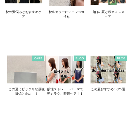
秋の髪悩みとおすすめケ
秋冬カラーにチェンジ٩(
山口の夏と秋オススメ
ア
ᐛ )و
ヘア
CARE
BLOG
BLOG
この夏にピッタリな最強
酸性ストレートパーマで
この夏おすすめヘア5選
日焼け止め！！
朝もラク、時短ヘア！！