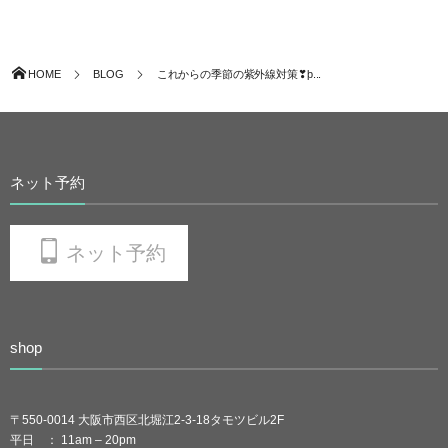
HOME
BLOG
これからの季節の紫外線対策❣þ...
ネット予約
ネット予約
shop
〒550-0014 大阪市西区北堀江2-3-18タモツビル2F
平日 ： 11am – 20pm