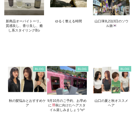
新商品オーバイトーリ。
ゆるく整える時間
山口弾丸2泊3日のソウ
質感良し、香り良し、癒
ル旅
し系スタイリング剤♪
BLOG
BLOG
BLOG
秋の髪悩みとおすすめケ
9月10月のご予約、お早め
山口の夏と秋オススメ
ア
に
秋に向けたヘアスタ
ヘア
イル楽しみましょう^o^