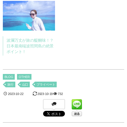
波瀾万丈が旅の醍醐味！？
日本最南端波照間島の絶景
ポイント！
BLOG
OTHER
旅行
山口
プライベート
2023-10-22
2023-10-19
732