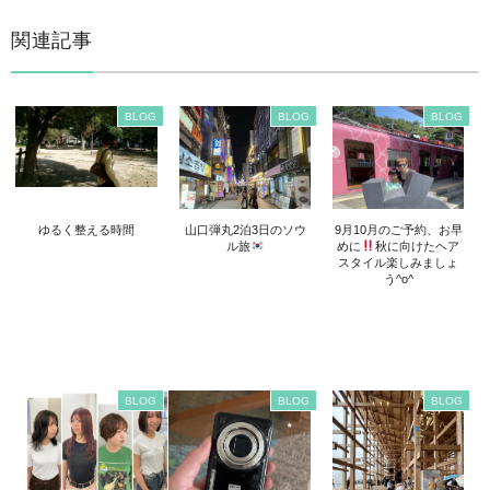
関連記事
BLOG
BLOG
BLOG
ゆるく整える時間
山口弾丸2泊3日のソウ
9月10月のご予約、お早
ル旅
めに
秋に向けたヘア
スタイル楽しみましょ
う^o^
BLOG
BLOG
BLOG