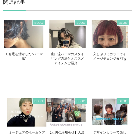
関連記事
BLOG
BLOG
BLOG
くせ毛を活かした”パーマ
山口流パーマのスタイ
久しぶりにカラーでイ
風”
リング方法とオススメ
メージチェンジ٩( ᐛ )و
アイテムご紹介！
BLOG
BLOG
BLOG
オージュアのホームケア
【大切なお知らせ】大渡
デザインカラーで楽し