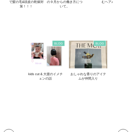
で髪の毛&頭皮の乾燥対
の９月からの働き方につ
むヘア♪
策！！！
いて。
BLOG
BLOG
kids cut & 大渡のイメチ
おしゃれな香りのアイテ
ェンの話
ムが仲間入り