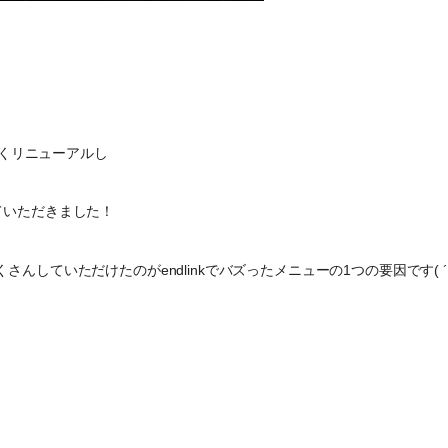
しくリニューアルし
ていただきました！
していただけたのがendlinkでバズったメニューの1つの要因です( ´