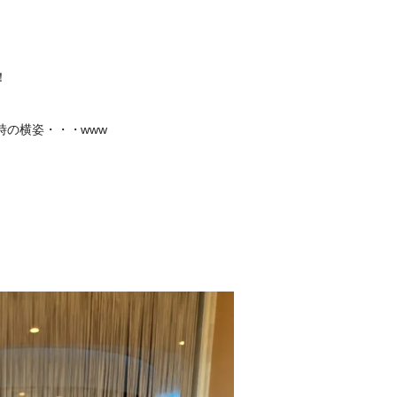
！
の横姿・・・www