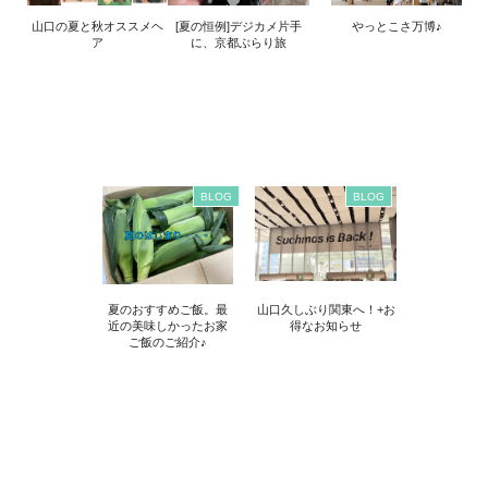
山口の夏と秋オススメヘ
[夏の恒例]デジカメ片手
やっとこさ万博♪
ア
に、京都ぶらり旅
BLOG
BLOG
夏のおすすめご飯。最
山口久しぶり関東へ！+お
近の美味しかったお家
得なお知らせ
ご飯のご紹介♪