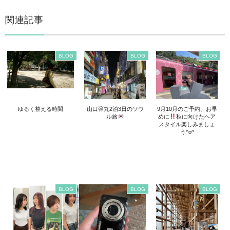
関連記事
BLOG
BLOG
BLOG
ゆるく整える時間
山口弾丸2泊3日のソウ
9月10月のご予約、お早
ル旅
めに
秋に向けたヘア
スタイル楽しみましょ
う^o^
BLOG
BLOG
BLOG