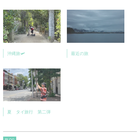
沖縄旅🛩
最近の旅
夏 タイ旅行 第二弾
BLOG