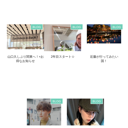
BLOG
BLOG
BLOG
山口久しぶり関東へ！+お
2年目スタート☆
近藤が行ってみたい
得なお知らせ
国！
BLOG
BLOG