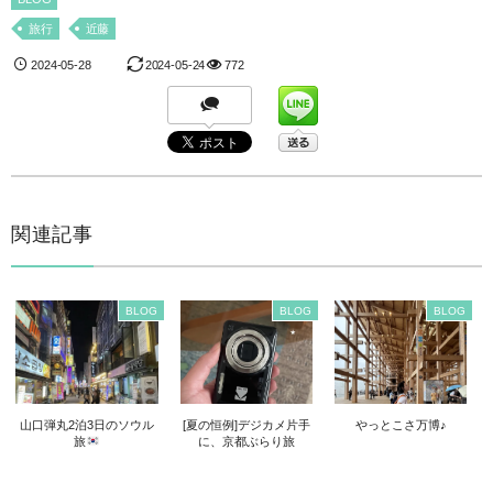
旅行
近藤
2024-05-28
2024-05-24
772
関連記事
BLOG
BLOG
BLOG
山口弾丸2泊3日のソウル
[夏の恒例]デジカメ片手
やっとこさ万博♪
旅
に、京都ぶらり旅